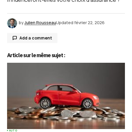
by
Julien Rousseau
Updated
février 22, 2026
Add a comment
Article sur le même sujet :
Votre adresse e-mail ne sera pas publiée.
Les
champs obligatoires sont indiqués avec
*
Comment
*
Your Name
*
AUTO