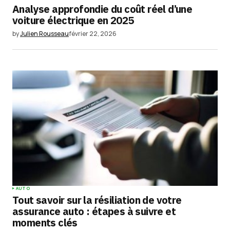
Analyse approfondie du coût réel d’une
Your E-mail
*
voiture électrique en 2025
by
Julien Rousseau
février 22, 2026
Enregistrer mon nom, mon e-mail et mon
site dans le navigateur pour mon prochain
commentaire.
Submit Comment
AUTO
Tout savoir sur la résiliation de votre
assurance auto : étapes à suivre et
moments clés