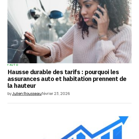
champs obligatoires sont indiqués avec
*
Comment
*
Your Name
*
AUTO
Hausse durable des tarifs : pourquoi les
Your E-mail
*
assurances auto et habitation prennent de
la hauteur
Enregistrer mon nom, mon e-mail et mon
by
Julien Rousseau
février 23, 2026
site dans le navigateur pour mon prochain
commentaire.
Submit Comment