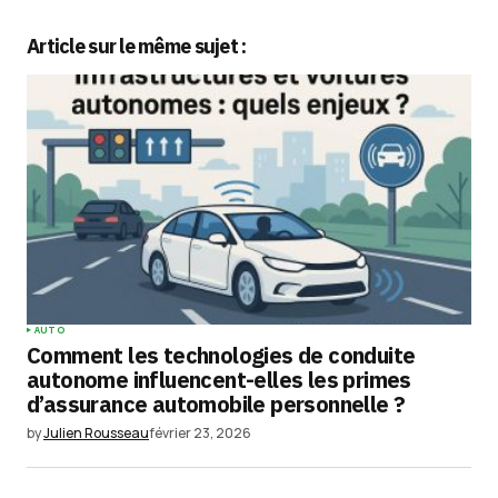
Article sur le même sujet :
Votre adresse e-mail ne sera pas publiée.
Les
champs obligatoires sont indiqués avec
*
Comment
*
Your Name
*
AUTO
Comment les technologies de conduite
Your E-mail
*
autonome influencent-elles les primes
d’assurance automobile personnelle ?
Enregistrer mon nom, mon e-mail et mon
by
Julien Rousseau
février 23, 2026
site dans le navigateur pour mon prochain
commentaire.