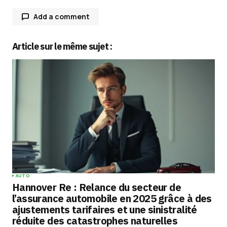
Add a comment
Article sur le même sujet :
Votre adresse e-mail ne sera pas publiée.
Les
champs obligatoires sont indiqués avec
*
Comment
*
Your Name
*
AUTO
Hannover Re : Relance du secteur de
Your E-mail
*
l’assurance automobile en 2025 grâce à des
ajustements tarifaires et une sinistralité
réduite des catastrophes naturelles
Enregistrer mon nom, mon e-mail et mon