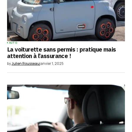
Your Name
*
AUTO
La voiturette sans permis : pratique mais
Your E-mail
*
attention à l’assurance !
by
Julien Rousseau
janvier 1, 2025
Enregistrer mon nom, mon e-mail et mon
site dans le navigateur pour mon prochain
commentaire.
Submit Comment