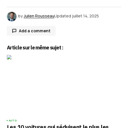
by
Julien Rousseau
Updated
juillet 14, 2025
Add a comment
Article sur le même sujet :
Votre adresse e-mail ne sera pas publiée.
Les
champs obligatoires sont indiqués avec
*
Comment
*
Your Name
*
AUTO
Les 10 voitures qui séduisent le plus les