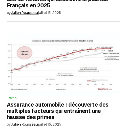
Your E-mail
*
Français en 2025
by
Julien Rousseau
juillet 15, 2025
Enregistrer mon nom, mon e-mail et mon
site dans le navigateur pour mon prochain
commentaire.
Submit Comment
AUTO
Assurance automobile : découverte des
multiples facteurs qui entraînent une
hausse des primes
by
Julien Rousseau
juillet 16, 2025