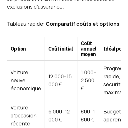
exclusions d’assurance.
Tableau rapide:
Comparatif coûts et options
Coût
Option
Coût initial
annuel
Idéal pour
moyen
Progressi
Voiture
1 000–
12 000–15
rapide,
neuve
2 500
000 €
sécurité
économique
€
maximale
Voiture
6 000–12
800–1
Budget lim
d’occasion
000 €
800 €
apprentis
récente