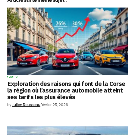
Votre adresse e-mail ne sera pas publiée.
Les
champs obligatoires sont indiqués avec
*
Comment
*
Your Name
*
AUTO
Exploration des raisons qui font de la Corse
Your E-mail
*
la région où l’assurance automobile atteint
ses tarifs les plus élevés
Enregistrer mon nom, mon e-mail et mon
by
Julien Rousseau
février 23, 2026
site dans le navigateur pour mon prochain
commentaire.
Submit Comment