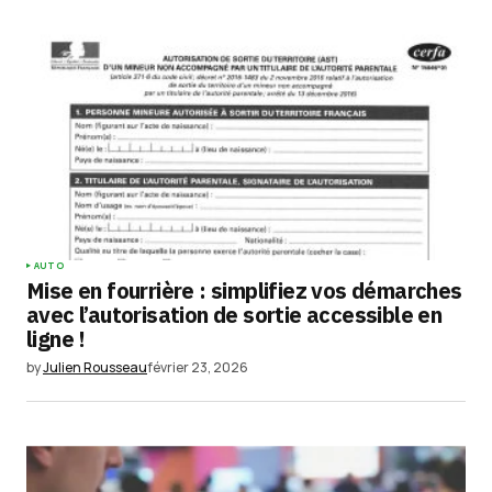
Votre adresse e-mail ne sera pas publiée.
Les
champs obligatoires sont indiqués avec
*
Comment
*
Your Name
*
AUTO
Mise en fourrière : simplifiez vos démarches
Your E-mail
*
avec l’autorisation de sortie accessible en
ligne !
Enregistrer mon nom, mon e-mail et mon
by
Julien Rousseau
février 23, 2026
site dans le navigateur pour mon prochain
commentaire.
Submit Comment