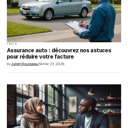
Comment
*
Your Name
*
AUTO
Assurance auto : découvrez nos astuces
Your E-mail
*
pour réduire votre facture
by
Julien Rousseau
février 23, 2026
Enregistrer mon nom, mon e-mail et mon
site dans le navigateur pour mon prochain
commentaire.
Submit Comment