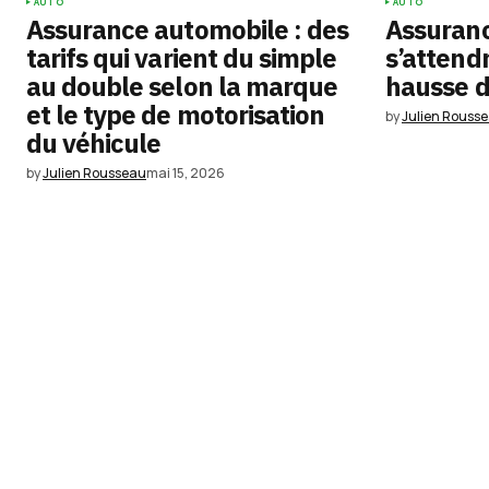
AUTO
AUTO
Assurance automobile : des
Assuranc
tarifs qui varient du simple
s’attend
au double selon la marque
hausse de
et le type de motorisation
by
Julien Rouss
du véhicule
by
Julien Rousseau
mai 15, 2026