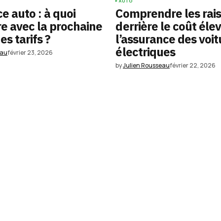
AUTO
e auto : à quoi
Comprendre les rai
re avec la prochaine
derrière le coût éle
s tarifs ?
l’assurance des voit
électriques
eau
février 23, 2026
by
Julien Rousseau
février 22, 2026