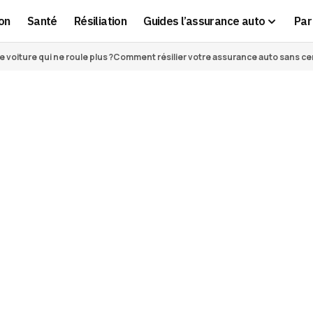
on
Santé
Résiliation
Guides l’assurance auto
Par 
voiture qui ne roule plus ?
Comment résilier votre assurance auto sans cert