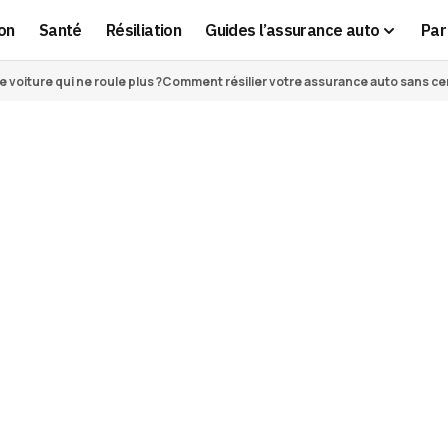
on
Santé
Résiliation
Guides l’assurance auto
Par 
voiture qui ne roule plus ?
Comment résilier votre assurance auto sans cert