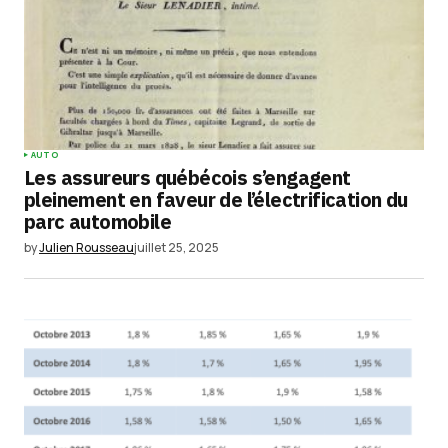
Comment
*
Your Name
*
AUTO
Les assureurs québécois s’engagent
Your E-mail
*
pleinement en faveur de l’électrification du
parc automobile
Enregistrer mon nom, mon e-mail et mon
by
Julien Rousseau
juillet 25, 2025
site dans le navigateur pour mon prochain
commentaire.
Submit Comment