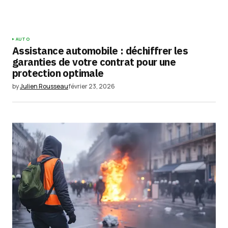
Your Name
*
AUTO
Assistance automobile : déchiffrer les
Your E-mail
*
garanties de votre contrat pour une
protection optimale
Enregistrer mon nom, mon e-mail et mon
by
Julien Rousseau
février 23, 2026
site dans le navigateur pour mon prochain
commentaire.
Submit Comment