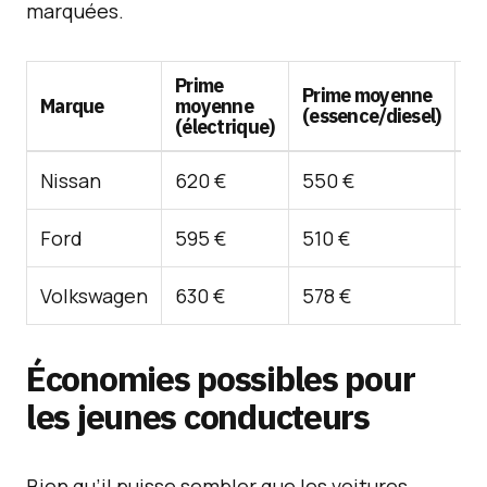
marquées.
Prime
Prime moyenne
Di
Marque
moyenne
(essence/diesel)
(
(électrique)
Nissan
620 €
550 €
1
Ford
595 €
510 €
1
Volkswagen
630 €
578 €
9
Économies possibles pour
les jeunes conducteurs
Bien qu’il puisse sembler que les voitures