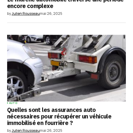
Your E-mail
*
encore complexe
by
Julien Rousseau
mai 26, 2025
Enregistrer mon nom, mon e-mail et mon
site dans le navigateur pour mon prochain
commentaire.
Submit Comment
AUTO
Quelles sont les assurances auto
nécessaires pour récupérer un véhicule
immobilisé en fourrière ?
by
Julien Rousseau
mai 26, 2025