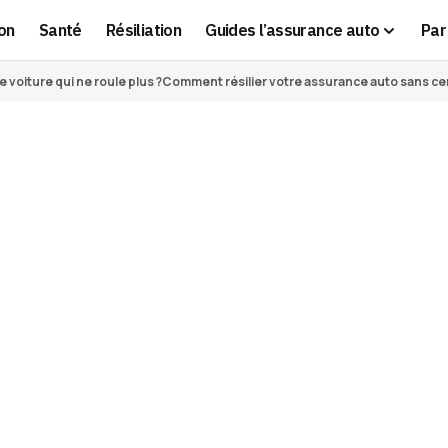
on
Santé
Résiliation
Guides l’assurance auto
Par 
voiture qui ne roule plus ?
Comment résilier votre assurance auto sans cert