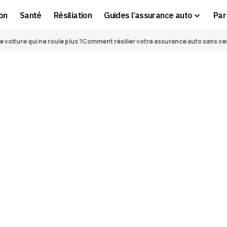
on
Santé
Résiliation
Guides l’assurance auto
Par 
voiture qui ne roule plus ?
Comment résilier votre assurance auto sans cert