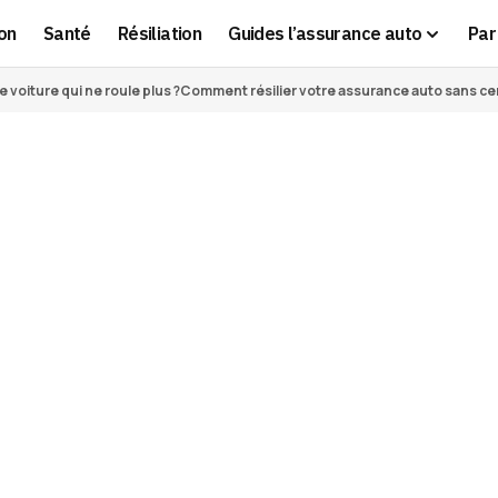
on
Santé
Résiliation
Guides l’assurance auto
Par 
voiture qui ne roule plus ?
Comment résilier votre assurance auto sans cert