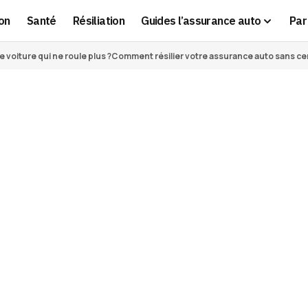
on
Santé
Résiliation
Guides l’assurance auto
Par 
voiture qui ne roule plus ?
Comment résilier votre assurance auto sans cert