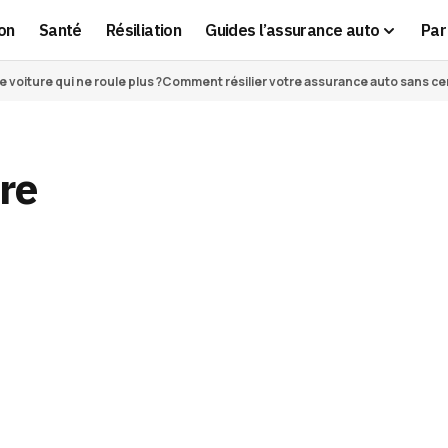
on
Santé
Résiliation
Guides l’assurance auto
Par 
voiture qui ne roule plus ?
Comment résilier votre assurance auto sans cert
ère