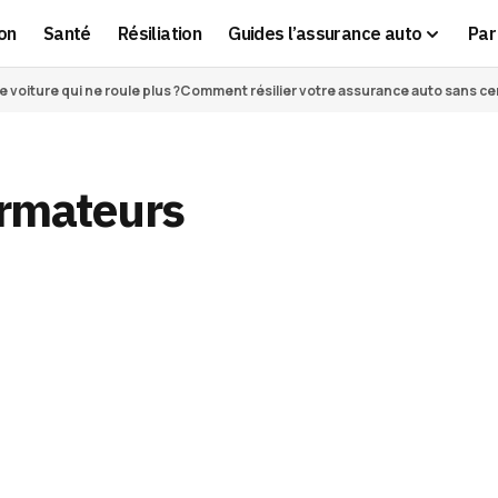
on
Santé
Résiliation
Guides l’assurance auto
Par 
voiture qui ne roule plus ?
Comment résilier votre assurance auto sans cert
ormateurs