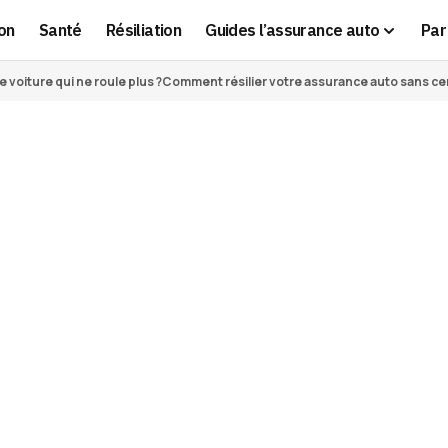
on
Santé
Résiliation
Guides l’assurance auto
Par 
voiture qui ne roule plus ?
Comment résilier votre assurance auto sans cert