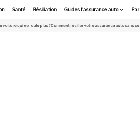
on
Santé
Résiliation
Guides l’assurance auto
Par 
voiture qui ne roule plus ?
Comment résilier votre assurance auto sans cert