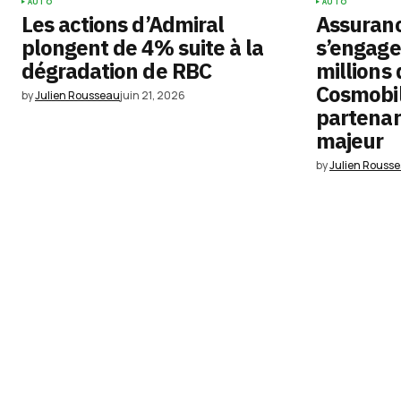
AUTO
AUTO
Les actions d’Admiral
Assuranc
plongent de 4% suite à la
s’engage
dégradation de RBC
millions
Cosmobili
by
Julien Rousseau
juin 21, 2026
partenar
majeur
by
Julien Rouss