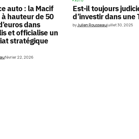
AUTO
e auto : la Macif
Est-il toujours judic
 à hauteur de 50
d’investir dans une 
 d’euros dans
by
Julien Rousseau
juillet 30, 2025
s et officialise un
iat stratégique
eau
février 22, 2026