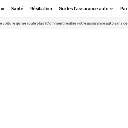
on
Santé
Résiliation
Guides l’assurance auto
Par 
voiture qui ne roule plus ?
Comment résilier votre assurance auto sans cert