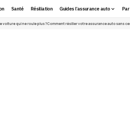
on
Santé
Résiliation
Guides l’assurance auto
Par 
voiture qui ne roule plus ?
Comment résilier votre assurance auto sans cert