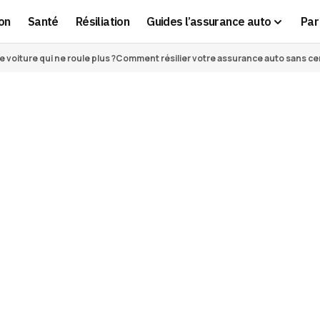
on
Santé
Résiliation
Guides l’assurance auto
Par 
voiture qui ne roule plus ?
Comment résilier votre assurance auto sans cert