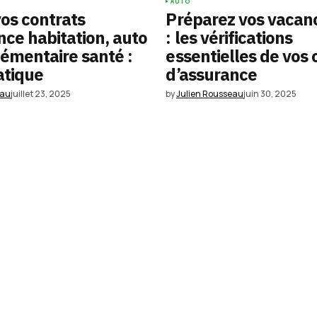
AUTO
vos contrats
Préparez vos vacanc
nce habitation, auto
: les vérifications
émentaire santé :
essentielles de vos 
atique
d’assurance
eau
juillet 23, 2025
by
Julien Rousseau
juin 30, 2025