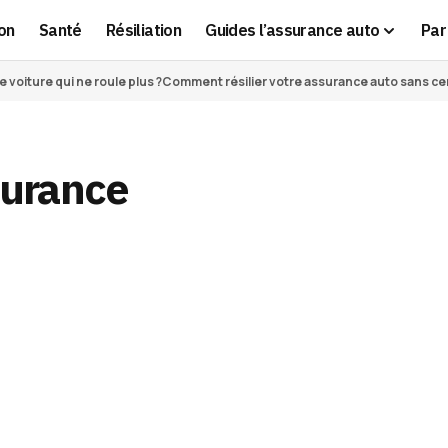
on
Santé
Résiliation
Guides l’assurance auto
Par 
voiture qui ne roule plus ?
Comment résilier votre assurance auto sans cert
surance