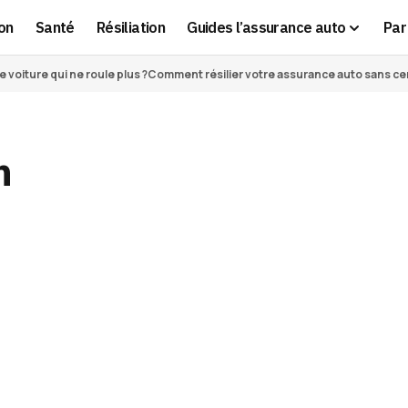
on
Santé
Résiliation
Guides l’assurance auto
Par 
voiture qui ne roule plus ?
Comment résilier votre assurance auto sans cert
n