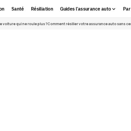
on
Santé
Résiliation
Guides l’assurance auto
Par 
voiture qui ne roule plus ?
Comment résilier votre assurance auto sans cert