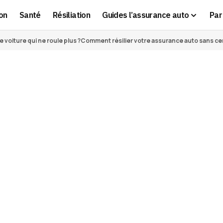
on
Santé
Résiliation
Guides l’assurance auto
Par 
voiture qui ne roule plus ?
Comment résilier votre assurance auto sans cert