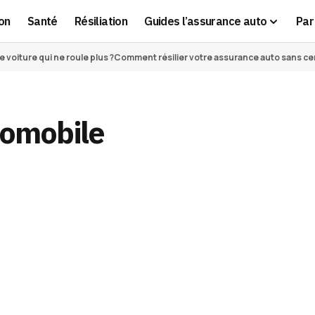
on
Santé
Résiliation
Guides l’assurance auto
Par 
voiture qui ne roule plus ?
Comment résilier votre assurance auto sans cert
tomobile