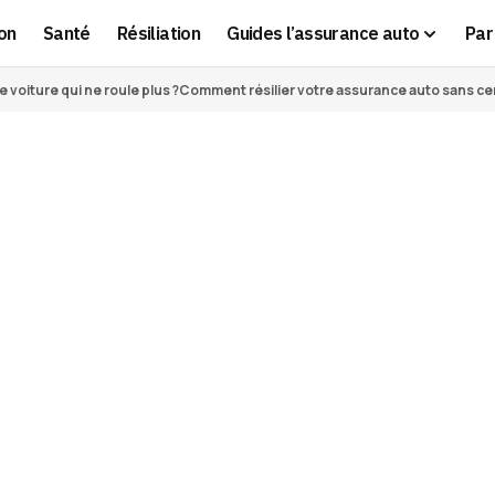
on
Santé
Résiliation
Guides l’assurance auto
Par 
voiture qui ne roule plus ?
Comment résilier votre assurance auto sans cert