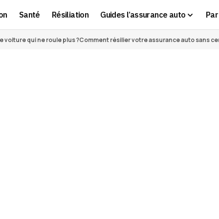
on
Santé
Résiliation
Guides l’assurance auto
Par 
voiture qui ne roule plus ?
Comment résilier votre assurance auto sans cert