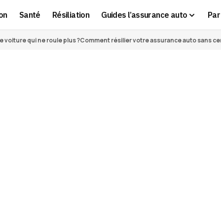
on
Santé
Résiliation
Guides l’assurance auto
Par 
voiture qui ne roule plus ?
Comment résilier votre assurance auto sans cert