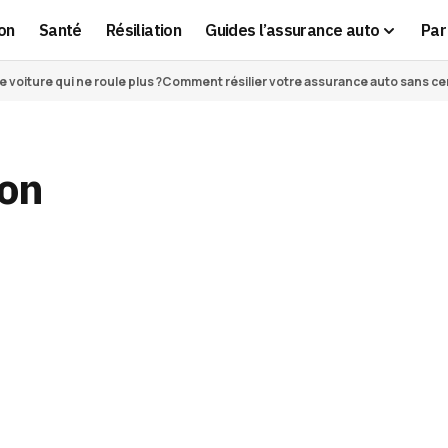
on
Santé
Résiliation
Guides l’assurance auto
Par 
voiture qui ne roule plus ?
Comment résilier votre assurance auto sans cert
ion