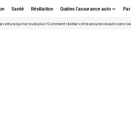
on
Santé
Résiliation
Guides l’assurance auto
Par 
voiture qui ne roule plus ?
Comment résilier votre assurance auto sans cert