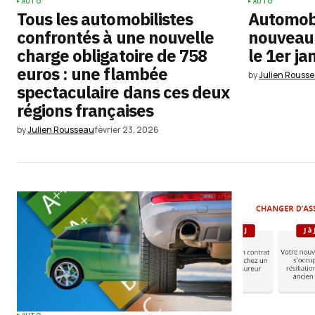
AUTO
AUTO
Tous les automobilistes
Automobil
confrontés à une nouvelle
nouveaut
charge obligatoire de 758
le 1er ja
euros : une flambée
by
Julien Rouss
spectaculaire dans ces deux
régions françaises
by
Julien Rousseau
février 23, 2026
AUTO