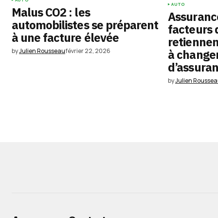
AUTO
Malus CO2 : les
Assurance
automobilistes se préparent
facteurs 
à une facture élevée
retiennen
by
Julien Rousseau
février 22, 2026
à change
d’assura
by
Julien Rousse