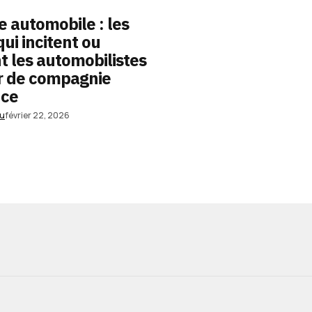
 automobile : les
qui incitent ou
t les automobilistes
r de compagnie
nce
au
février 22, 2026