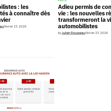
AUTO
istes : les
Adieu permis de con
és à connaître dès
vie : les nouvelles r
nvier
transformeront la v
automobilistes
eau
février 23, 2026
by
Julien Rousseau
février 23, 2026