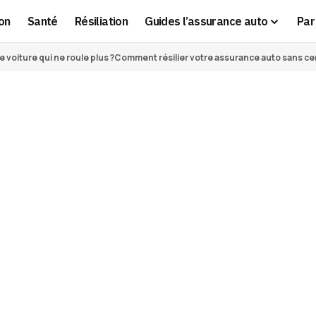
on
Santé
Résiliation
Guides l’assurance auto
Par 
voiture qui ne roule plus ?
Comment résilier votre assurance auto sans cert